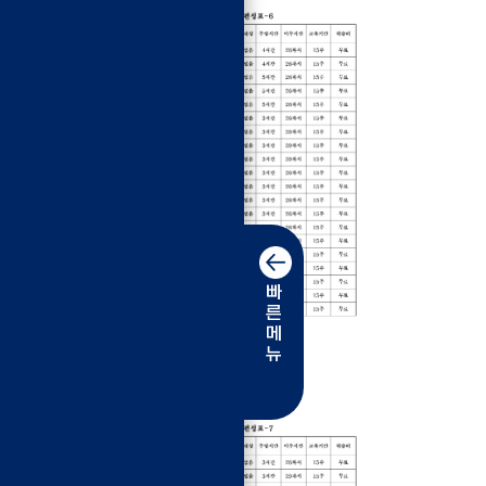
빠
른
메
뉴